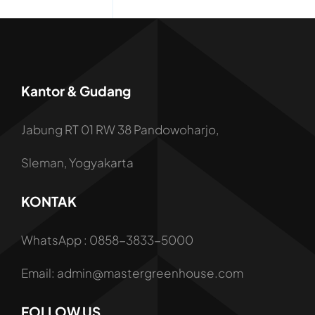
Kantor & Gudang
Jabung RT 01 RW 38 Pandowoharjo,
Sleman, Yogyakarta
KONTAK
WhatsApp : 0858-3833-5000
Email: admin@mastergreenhouse.com
FOLLOW US