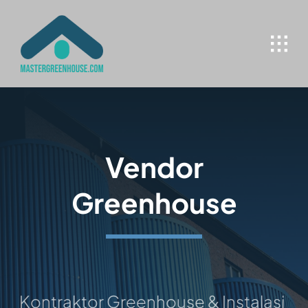
Skip
to
content
Vendor
Greenhouse
ontraktor Greenhouse & Instalasi Hidro