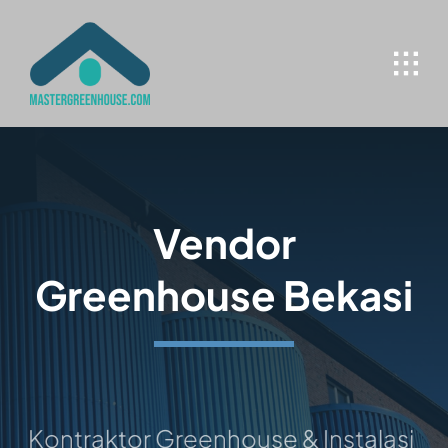
Skip
to
content
Vendor
Greenhouse Bekasi
ontraktor Greenhouse & Instalasi Hidro