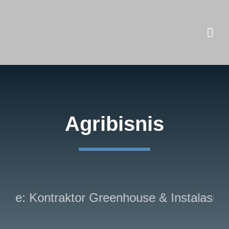
Skip
to
content
Agribisnis
se: Kontraktor Greenhouse & Instalasi Hi