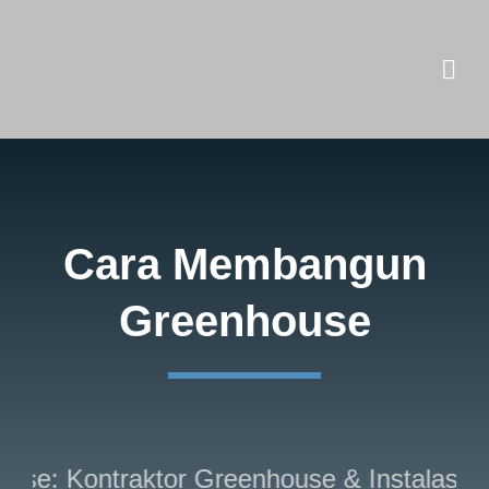
Skip
to
content
Cara Membangun
Greenhouse
use: Kontraktor Greenhouse & Instalasi Hi