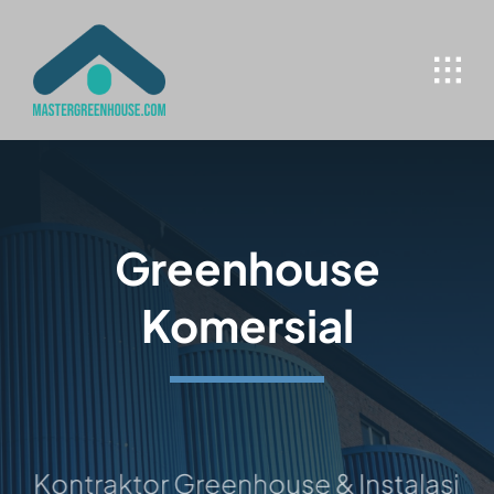
Skip
to
content
Greenhouse
Komersial
ontraktor Greenhouse & Instalasi Hidro