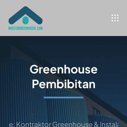
Skip
to
content
Greenhouse
Pembibitan
e: Kontraktor Greenhouse & Instalasi H