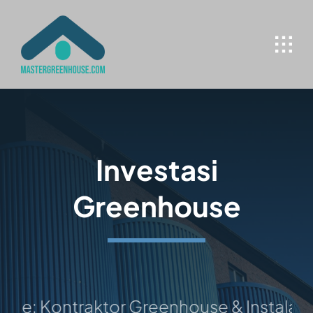
Skip
to
content
Investasi
Greenhouse
e: Kontraktor Greenhouse & Instalasi H