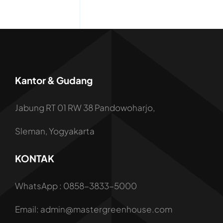
Kantor & Gudang
Jabung RT 01 RW 38 Pandowoharjo,
Sleman, Yogyakarta
KONTAK
WhatsApp : 0858-3833-5000
Email: admin@mastergreenhouse.com