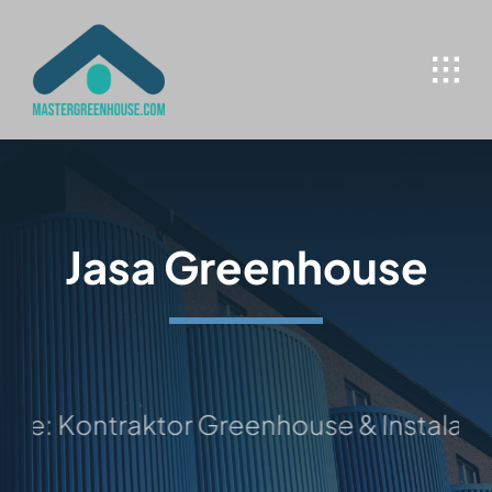
Skip
to
content
Jasa Greenhouse
e: Kontraktor Greenhouse & Instalasi H